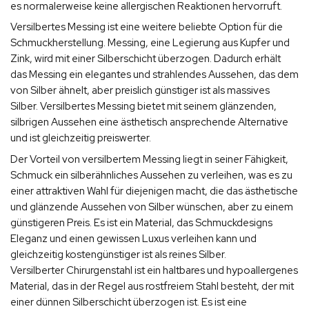
es normalerweise keine allergischen Reaktionen hervorruft.
Versilbertes Messing ist eine weitere beliebte Option für die
Schmuckherstellung. Messing, eine Legierung aus Kupfer und
Zink, wird mit einer Silberschicht überzogen. Dadurch erhält
das Messing ein elegantes und strahlendes Aussehen, das dem
von Silber ähnelt, aber preislich günstiger ist als massives
Silber. Versilbertes Messing bietet mit seinem glänzenden,
silbrigen Aussehen eine ästhetisch ansprechende Alternative
und ist gleichzeitig preiswerter.
Der Vorteil von versilbertem Messing liegt in seiner Fähigkeit,
Schmuck ein silberähnliches Aussehen zu verleihen, was es zu
einer attraktiven Wahl für diejenigen macht, die das ästhetische
und glänzende Aussehen von Silber wünschen, aber zu einem
günstigeren Preis. Es ist ein Material, das Schmuckdesigns
Eleganz und einen gewissen Luxus verleihen kann und
gleichzeitig kostengünstiger ist als reines Silber.
Versilberter Chirurgenstahl ist ein haltbares und hypoallergenes
Material, das in der Regel aus rostfreiem Stahl besteht, der mit
einer dünnen Silberschicht überzogen ist. Es ist eine