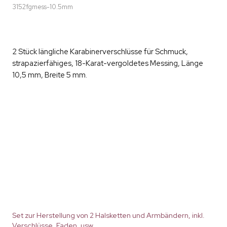
3152fgmess-10.5mm
2 Stück längliche Karabinerverschlüsse für Schmuck,
strapazierfähiges, 18-Karat-vergoldetes Messing, Länge
10,5 mm, Breite 5 mm.
Set zur Herstellung von 2 Halsketten und Armbändern, inkl.
Verschlüsse, Faden, usw.