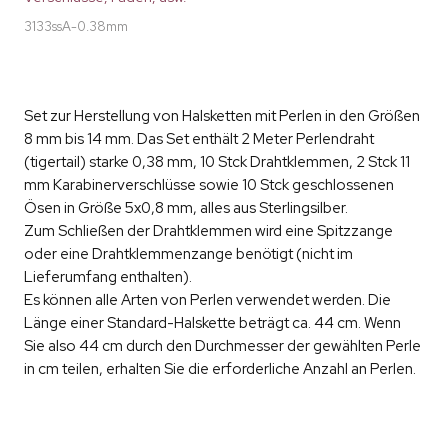
3133ssA-0.38mm
Set zur Herstellung von Halsketten mit Perlen in den Größen
8 mm bis 14 mm. Das Set enthält 2 Meter Perlendraht
(tigertail) starke 0,38 mm, 10 Stck Drahtklemmen, 2 Stck 11
mm Karabinerverschlüsse sowie 10 Stck geschlossenen
Ösen in Größe 5x0,8 mm, alles aus Sterlingsilber.
Zum Schließen der Drahtklemmen wird eine Spitzzange
oder eine Drahtklemmenzange benötigt (nicht im
Lieferumfang enthalten).
Es können alle Arten von Perlen verwendet werden. Die
Länge einer Standard-Halskette beträgt ca. 44 cm. Wenn
Sie also 44 cm durch den Durchmesser der gewählten Perle
in cm teilen, erhalten Sie die erforderliche Anzahl an Perlen.