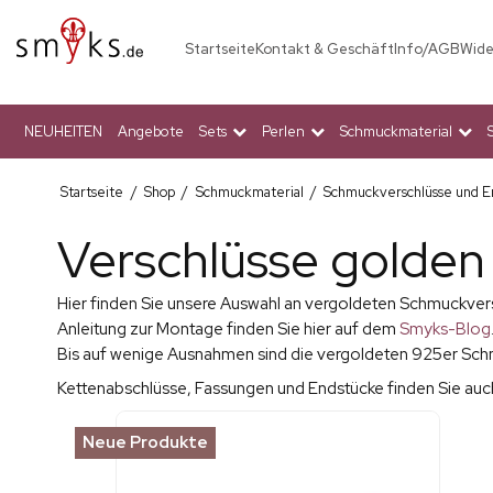
Startseite
Kontakt & Geschäft
Info/AGB
Wide
NEUHEITEN
Angebote
Sets
Perlen
Schmuckmaterial
Startseite
/
Shop
/
Schmuckmaterial
/
Schmuckverschlüsse und E
Verschlüsse golden
Hier finden Sie unsere Auswahl an vergoldeten Schmuckvers
Anleitung zur Montage finden Sie hier auf dem
Smyks-Blog
Bis auf wenige Ausnahmen sind die vergoldeten 925er Schmu
Kettenabschlüsse, Fassungen und Endstücke finden Sie auc
Neue Produkte