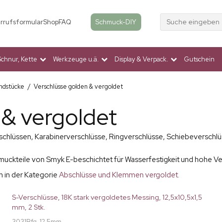
Suche eingeben
Schmuck-DIY
rrufsformular
Shop
FAQ
Schnur, Kette
Werkzeuge u.ä.
Display & Verpack.
Gutschein
ndstücke
/
Verschlüsse golden & vergoldet
 & vergoldet
chlüssen, Karabinerverschlüsse, Ringverschlüsse, Schiebeverschlü
.
ckteile von Smyk E-beschichtet für Wasserfestigkeit und hohe Ver
h in der Kategorie
Abschlüsse und Klemmen vergoldet.
S-Verschlüsse, 18K stark vergoldetes Messing, 12,5x10,5x1,5
mm, 2 Stk.
3031Bfg-12.5mm