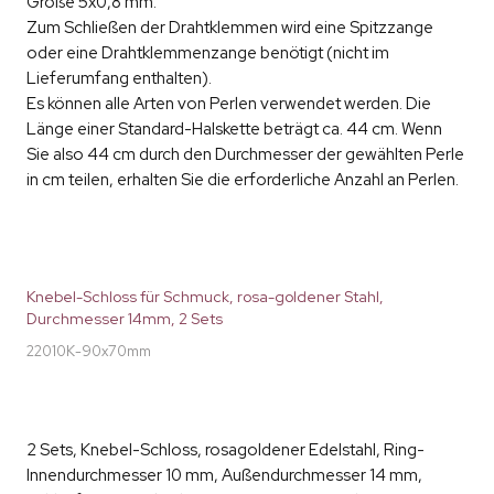
Größe 5x0,8 mm.
Zum Schließen der Drahtklemmen wird eine Spitzzange
oder eine Drahtklemmenzange benötigt (nicht im
Lieferumfang enthalten).
Es können alle Arten von Perlen verwendet werden. Die
Länge einer Standard-Halskette beträgt ca. 44 cm. Wenn
Sie also 44 cm durch den Durchmesser der gewählten Perle
in cm teilen, erhalten Sie die erforderliche Anzahl an Perlen.
Knebel-Schloss für Schmuck, rosa-goldener Stahl,
Durchmesser 14mm, 2 Sets
22010K-90x70mm
2 Sets, Knebel-Schloss, rosagoldener Edelstahl, Ring-
Innendurchmesser 10 mm, Außendurchmesser 14 mm,