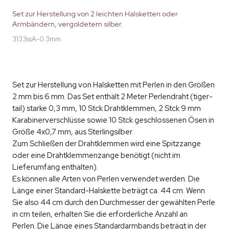
Set zur Herstellung von 2 leichten Halsketten oder
Armbändern, vergoldetem silber.
3133ssA-0.3mm
Set zur Herstellung von Halsketten mit Perlen in den Größen
2 mm bis 6 mm. Das Set enthält 2 Meter Perlendraht (tiger-
tail) starke 0,3 mm, 10 Stck Drahtklemmen, 2 Stck 9 mm
Karabinerverschlüsse sowie 10 Stck geschlossenen Ösen in
Größe 4x0,7 mm, aus Sterlingsilber.
Zum Schließen der Drahtklemmen wird eine Spitzzange
oder eine Drahtklemmenzange benötigt (nicht im
Lieferumfang enthalten).
Es können alle Arten von Perlen verwendet werden. Die
Länge einer Standard-Halskette beträgt ca. 44 cm. Wenn
Sie also 44 cm durch den Durchmesser der gewählten Perle
in cm teilen, erhalten Sie die erforderliche Anzahl an
Perlen. Die Länge eines Standardarmbands beträgt in der