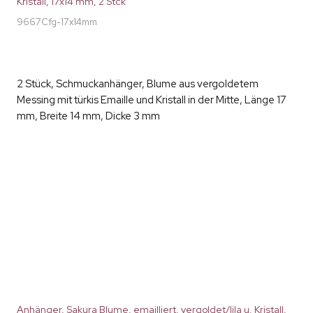
Kristall, 17x14 mm, 2 Stck
9667Cfg-17x14mm
2 Stück, Schmuckanhänger, Blume aus vergoldetem
Messing mit türkis Emaille und Kristall in der Mitte, Länge 17
mm, Breite 14 mm, Dicke 3 mm
Anhänger, Sakura Blume, emailliert, vergoldet/lila u. Kristall,