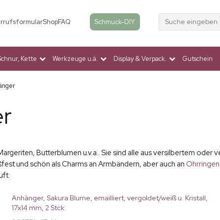
Suche eingeben
Schmuck-DIY
rrufsformular
Shop
FAQ
Schnur, Kette
Werkzeuge u.ä.
Display & Verpack.
Gutschein
hänger
er
Margeriten, Butterblumen u.v.a.. Sie sind alle aus versilbertem ode
eißfest und schön als Charms an Armbändern, aber auch an
Ohrringen
ft.
Anhänger, Sakura Blume, emailliert, vergoldet/weiß u. Kristall,
17x14 mm, 2 Stck