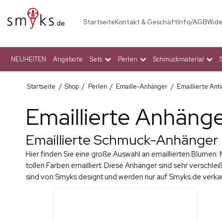
Startseite
Kontakt & Geschäft
Info/AGB
Wide
NEUHEITEN
Angebote
Sets
Perlen
Schmuckmaterial
Startseite
/
Shop
/
Perlen
/
Emaille-Anhänger
/
Emaillierte An
Emaillierte Anhäng
Emaillierte Schmuck-Anhänger
Hier finden Sie eine große Auswahl an emaillierten Blumen: 
tollen Farben emailliert. Diese Anhänger sind sehr verschl
sind von Smyks designt und werden nur auf Smyks.de verkau