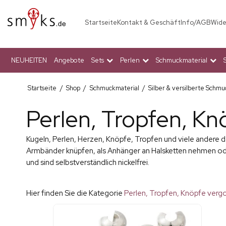
Startseite
Kontakt & Geschäft
Info/AGB
Wide
NEUHEITEN
Angebote
Sets
Perlen
Schmuckmaterial
Startseite
/
Shop
/
Schmuckmaterial
/
Silber & versilberte Schmu
Perlen, Tropfen, Kn
Kugeln, Perlen, Herzen, Knöpfe, Tropfen und viele andere 
Armbänder knüpfen, als Anhänger an Halsketten nehmen ode
und sind selbstverständlich nickelfrei.
Hier finden Sie die Kategorie
Perlen, Tropfen, Knöpfe verg