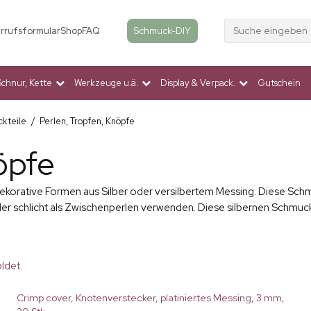
Suche eingeben
Schmuck-DIY
rrufsformular
Shop
FAQ
Schnur, Kette
Werkzeuge u.ä.
Display & Verpack.
Gutschein
ckteile
/
Perlen, Tropfen, Knöpfe
öpfe
dekorative Formen aus Silber oder versilbertem Messing. Diese Schm
r schlicht als Zwischenperlen verwenden. Diese silbernen Schmucks
oldet
.
Crimp cover, Knotenverstecker, platiniertes Messing, 3 mm,