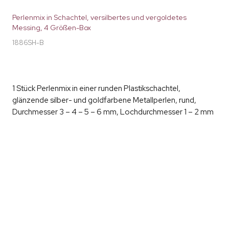
Perlenmix in Schachtel, versilbertes und vergoldetes
Messing, 4 Größen-Box
1886SH-B
1 Stück Perlenmix in einer runden Plastikschachtel,
glänzende silber- und goldfarbene Metallperlen, rund,
Durchmesser 3 – 4 – 5 – 6 mm, Lochdurchmesser 1 – 2 mm