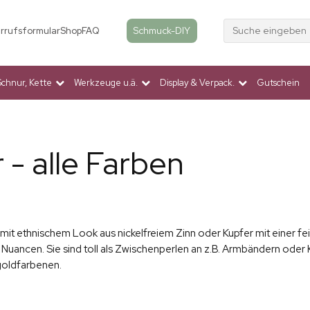
Suche eingeben
Schmuck-DIY
rrufsformular
Shop
FAQ
Schnur, Kette
Werkzeuge u.ä.
Display & Verpack.
Gutschein
 - alle Farben
en mit ethnischem Look aus nickelfreiem Zinn oder Kupfer mit einer
 Nuancen. Sie sind toll als Zwischenperlen an z.B. Armbändern oder K
goldfarbenen.