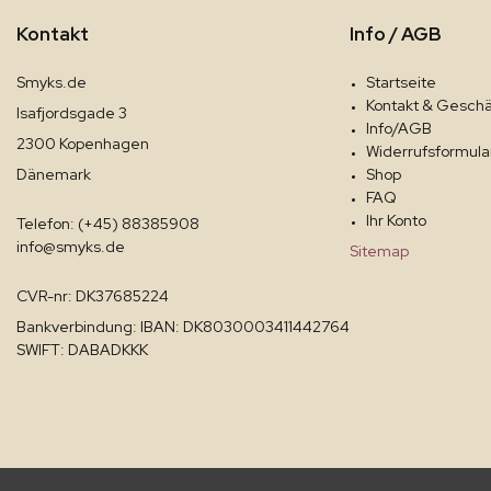
Kontakt
Info / AGB
Smyks.de
Startseite
Kontakt & Geschä
Isafjordsgade 3
Info/AGB
2300 Kopenhagen
Widerrufsformula
Dänemark
Shop
FAQ
Ihr Konto
Telefon: (+45) 88385908
info@smyks.de
Sitemap
CVR-nr: DK37685224
Bankverbindung: IBAN: DK8030003411442764
SWIFT: DABADKKK