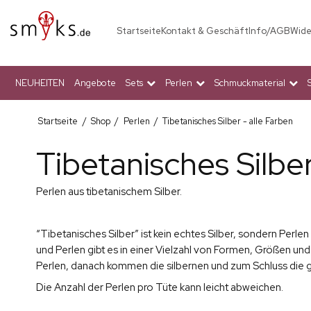
Startseite
Kontakt & Geschäft
Info/AGB
Wide
NEUHEITEN
Angebote
Sets
Perlen
Schmuckmaterial
Startseite
/
Shop
/
Perlen
/
Tibetanisches Silber - alle Farben
Tibetanisches Silber
Perlen aus tibetanischem Silber.
“Tibetanisches Silber” ist kein echtes Silber, sondern Perl
und Perlen gibt es in einer Vielzahl von Formen, Größen und
Perlen, danach kommen die silbernen und zum Schluss die 
Die Anzahl der Perlen pro Tüte kann leicht abweichen.