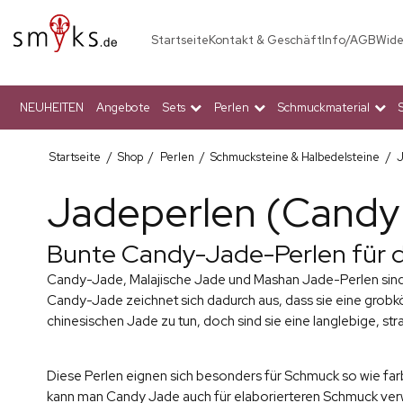
Startseite
Kontakt & Geschäft
Info/AGB
Wide
NEUHEITEN
Angebote
Sets
Perlen
Schmuckmaterial
Startseite
/
Shop
/
Perlen
/
Schmucksteine & Halbedelsteine
/
J
Jadeperlen (Candy
Bunte Candy-Jade-Perlen für 
Candy-Jade, Malajische Jade und Mashan Jade-Perlen sind i
Candy-Jade zeichnet sich dadurch aus, dass sie eine grobkö
chinesischen Jade zu tun, doch sind sie eine langlebige, str
Diese Perlen eignen sich besonders für Schmuck so wie fa
kann man Candy Jade auch für elaborierteren Schmuck ver