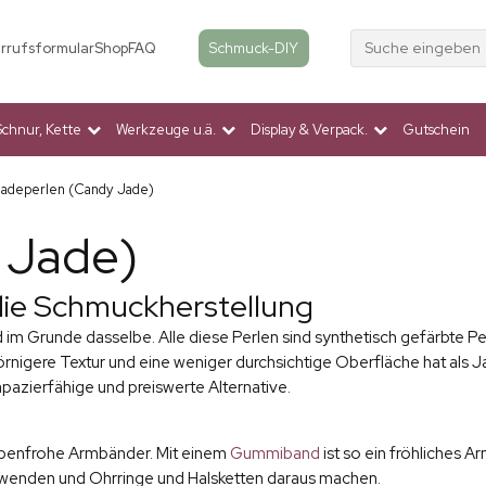
Suche eingeben
Schmuck-DIY
rrufsformular
Shop
FAQ
Schnur, Kette
Werkzeuge u.ä.
Display & Verpack.
Gutschein
adeperlen (Candy Jade)
 Jade)
die Schmuckherstellung
m Grunde dasselbe. Alle diese Perlen sind synthetisch gefärbte Pe
rnigere Textur und eine weniger durchsichtige Oberfläche hat als J
apazierfähige und preiswerte Alternative.
rbenfrohe Armbänder. Mit einem
Gummiband
ist so ein fröhliches A
wenden und Ohrringe und Halsketten daraus machen.