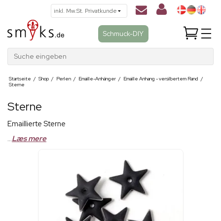
Schmuck-DIY
Suche eingeben
Startseite
/
Shop
/
Perlen
/
Emaille-Anhänger
/
Emaille Anhang - versilbertem Rand
/
Sterne
Sterne
Emaillierte Sterne
...
Læs mere