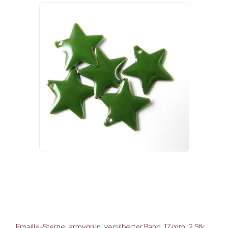
Emaille-Sterne, armygrün, versilberter Rand, 17 mm, 2 Stk.