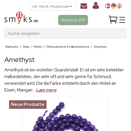
Schmuck-DIY
Suche eingeben
Startseite
/
Shop
/
Perlen
/
Schmucksteine & Halbedelsteine
/
Amethyst
Amethyst
Amethyst ist ein violetter Quarzkristall. Er ist ein sehr beliebter
Halbedelstein, der sehr oft und sehr gerne für Schmuck
verwendet wird. Die lila Farbe entsteht durch den Anteil an
Eisen, Mangan ...
Læs mere
Neue Produkte