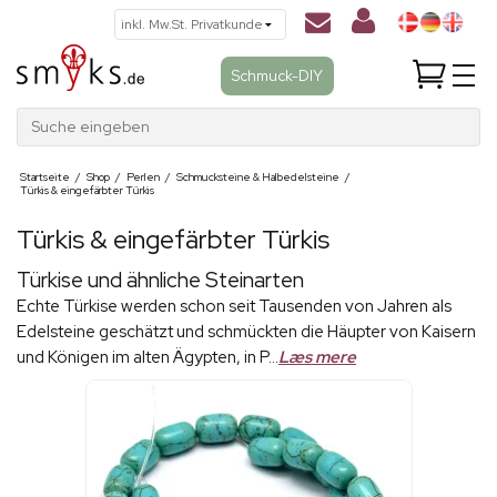
Schmuck-DIY
Suche eingeben
Startseite
/
Shop
/
Perlen
/
Schmucksteine & Halbedelsteine
/
Türkis & eingefärbter Türkis
Türkis & eingefärbter Türkis
Türkise und ähnliche Steinarten
Echte Türkise werden schon seit Tausenden von Jahren als
Edelsteine geschätzt und schmückten die Häupter von Kaisern
und Königen im alten Ägypten, in P...
Læs mere