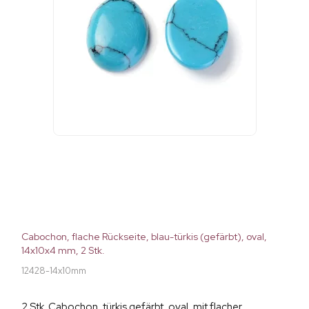
Cabochon, flache Rückseite, blau-türkis (gefärbt), oval,
14x10x4 mm, 2 Stk.
12428-14x10mm
2 Stk. Cabochon, türkis gefärbt, oval, mit flacher