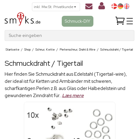
Schmuck-DIY
Suche eingeben
Startseite
/
Shop
/
Schnur, Kette
/
Perlenschnur, Draht & Wire
/
Schmuckdraht / Tigertail
Schmuckdraht / Tigertail
Hier finden Sie Schmuckdraht aus Edelstahl (Tigertail-wire),
der ideal ist für Ketten und Armbänder mit schweren,
scharfkantigen Perlen z.B. aus Glas oder Halbedelstein und
gewundenen Zinndraht für...
Læs mere