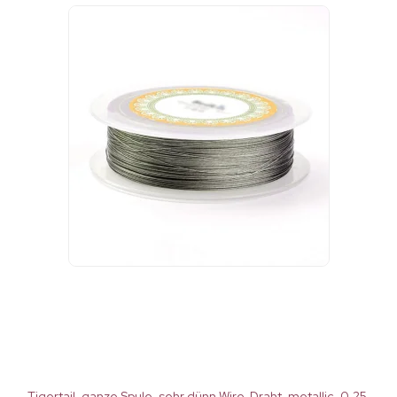
Tigertail, ganze Spule, sehr dünn Wire-Draht, metallic, 0,25