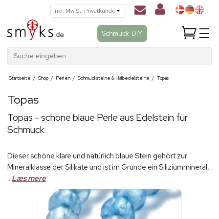
Schmuck-DIY
Suche eingeben
Startseite
/
Shop
/
Perlen
/
Schmucksteine & Halbedelsteine
/
Topas
Topas
Topas - schöne blaue Perle aus Edelstein für
Schmuck
Dieser schöne klare und natürlich blaue Stein gehört zur
Mineralklasse der Silikate und ist im Grunde ein Siliziummineral,
...
Læs mere