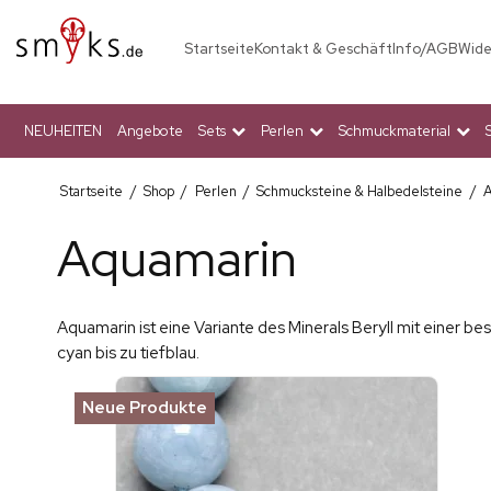
Startseite
Kontakt & Geschäft
Info/AGB
Wide
NEUHEITEN
Angebote
Sets
Perlen
Schmuckmaterial
Startseite
/
Shop
/
Perlen
/
Schmucksteine & Halbedelsteine
/
A
Aquamarin
Aquamarin ist eine Variante des Minerals Beryll mit einer b
cyan bis zu tiefblau.
Neue Produkte