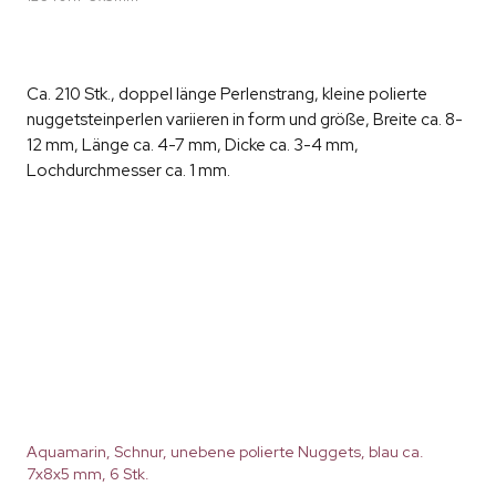
Ca. 210 Stk., doppel länge Perlenstrang, kleine polierte
nuggetsteinperlen variieren in form und größe, Breite ca. 8-
12 mm, Länge ca. 4-7 mm, Dicke ca. 3-4 mm,
Lochdurchmesser ca. 1 mm.
Aquamarin, Schnur, unebene polierte Nuggets, blau ca.
7x8x5 mm, 6 Stk.