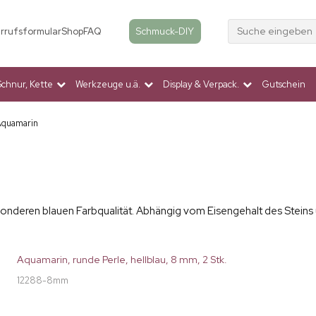
Suche eingeben
Schmuck-DIY
rrufsformular
Shop
FAQ
Schnur, Kette
Werkzeuge u.ä.
Display & Verpack.
Gutschein
quamarin
esonderen blauen Farbqualität. Abhängig vom Eisengehalt des Steins 
Aquamarin, runde Perle, hellblau, 8 mm, 2 Stk.
12288-8mm