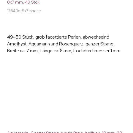
8x7 mm, 49 Stck
12640c-8x7mm-str
49–50 Stück, grob facettierte Perlen, abwechselnd
Amethyst, Aquamarin und Rosenquarz, ganzer Strang,
Breite ca. 7 mm, Länge ca. 8 mm, Lochdurchmesser 1 mm.
Aquamarin, Ganzer Strang, runde Perle, hellblau, 10 mm, 38