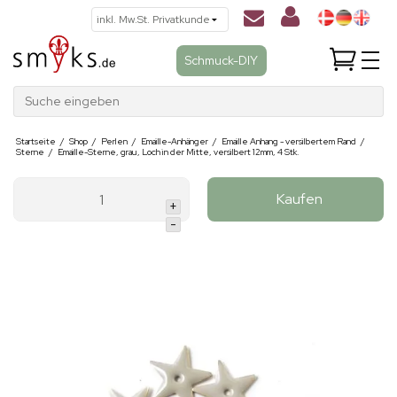
Schmuck-DIY
Suche eingeben
Startseite
/
Shop
/
Perlen
/
Emaille-Anhänger
/
Emaille Anhang - versilbertem Rand
/
Sterne
/
Emaille-Sterne, grau, Loch in der Mitte, versilbert 12mm, 4 Stk.
Kaufen
+
-