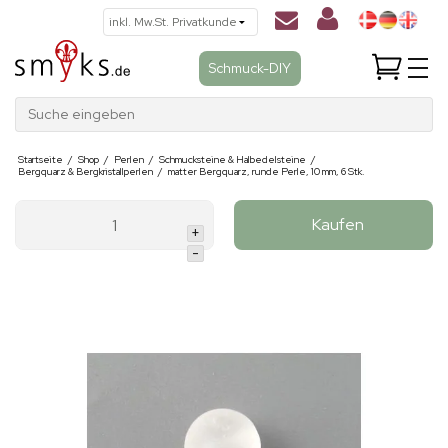
Schmuck-DIY
Suche eingeben
Startseite
/
Shop
/
Perlen
/
Schmucksteine & Halbedelsteine
/
Bergquarz & Bergkristallperlen
/
matter Bergquarz, runde Perle, 10 mm, 6 Stk.
Kaufen
+
-