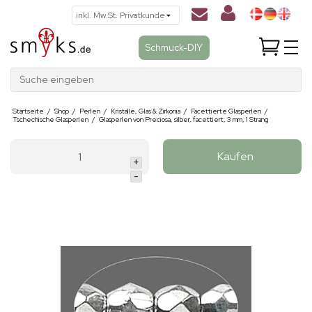
Schmuck-DIY
Suche eingeben
Startseite
/
Shop
/
Perlen
/
Kristalle, Glas & Zirkonia
/
Facettierte Glasperlen
/
Tschechische Glasperlen
/
Glasperlen von Preciosa, silber, facettiert, 3 mm, 1 Strang
Kaufen
+
-