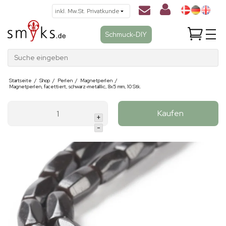
Schmuck-DIY
Suche eingeben
Startseite
/
Shop
/
Perlen
/
Magnetperlen
/
Magnetperlen, facettiert, schwarz-metalllic, 8x5 mm, 10 Stk.
Kaufen
+
-