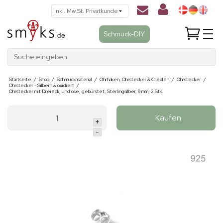
Schmuck-DIY
Suche eingeben
Startseite
/
Shop
/
Schmuckmaterial
/
Ohrhaken, Ohrstecker & Creolen
/
Ohrstecker
/
Ohrstecker - Silbern & oxidiert
/
Ohrstecker mit Dreieck, und ose, gebürstet, Sterlingsilber, 9 mm, 2 Stk.
Kaufen
+
-