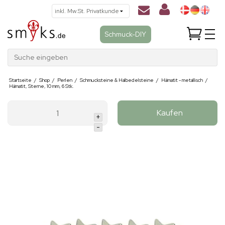
Schmuck-DIY
Suche eingeben
Startseite
/
Shop
/
Perlen
/
Schmucksteine & Halbedelsteine
/
Hämatit - metallisch
/
Hämatit, Sterne, 10 mm, 6 Stk.
Kaufen
+
-