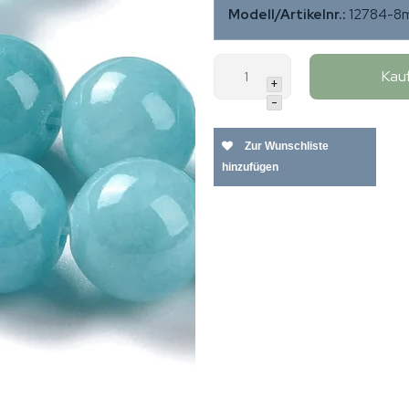
Modell/Artikelnr.:
12784-8
Kau
+
-
Zur Wunschliste
hinzufügen