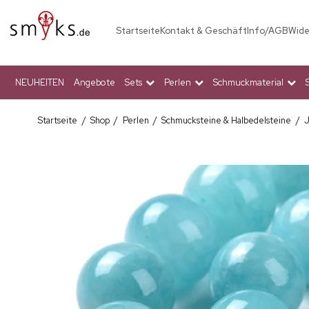
Startseite
Kontakt & Geschäft
Info/AGB
Wide
NEUHEITEN
Angebote
Sets
Perlen
Schmuckmaterial
Startseite
/
Shop
/
Perlen
/
Schmucksteine & Halbedelsteine
/
J