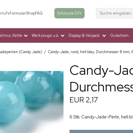
Suche eingeben
Schmuck-DIY
rrufsformular
Shop
FAQ
Schnur, Kette
Werkzeuge u.ä.
Display & Verpack.
Gutschein
adeperlen (Candy Jade)
/
Candy-Jade, rund, hell blau, Durchmesser 8 mm, 6
Candy-Jade
Durchmess
EUR 2,17
6 Stk. Candy-Jade-Perle, hell 