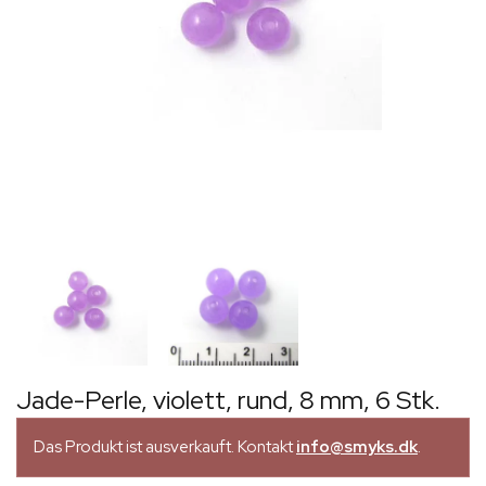
Jade-Perle, violett, rund, 8 mm, 6 Stk.
Das Produkt ist ausverkauft. Kontakt
info@smyks.dk
.