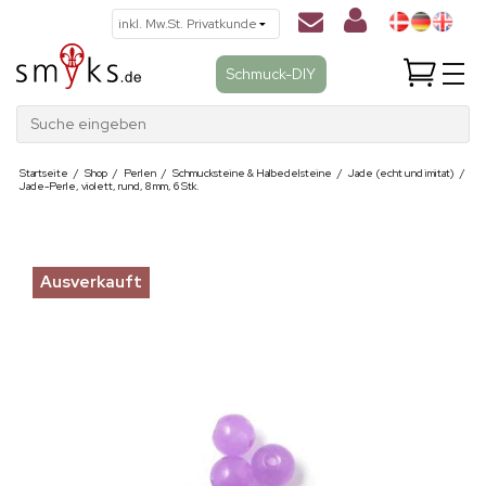
Schmuck-DIY
Suche eingeben
Startseite
/
Shop
/
Perlen
/
Schmucksteine & Halbedelsteine
/
Jade (echt und imitat)
/
Jade-Perle, violett, rund, 8 mm, 6 Stk.
Ausverkauft