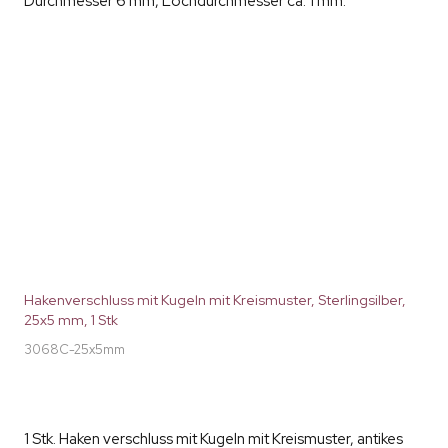
Durchmesser 6 mm, Lochdurchmesser ca. 1 mm.
Hakenverschluss mit Kugeln mit Kreismuster, Sterlingsilber,
25x5 mm, 1 Stk
3068C-25x5mm
1 Stk. Haken verschluss mit Kugeln mit Kreismuster, antikes