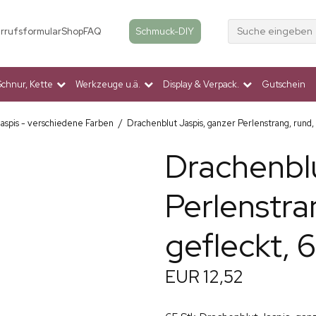
Suche eingeben
Schmuck-DIY
rrufsformular
Shop
FAQ
Schnur, Kette
Werkzeuge u.ä.
Display & Verpack.
Gutschein
aspis - verschiedene Farben
/
Drachenblut Jaspis, ganzer Perlenstrang, rund,
Drachenblu
Perlenstra
gefleckt, 
EUR 12,52