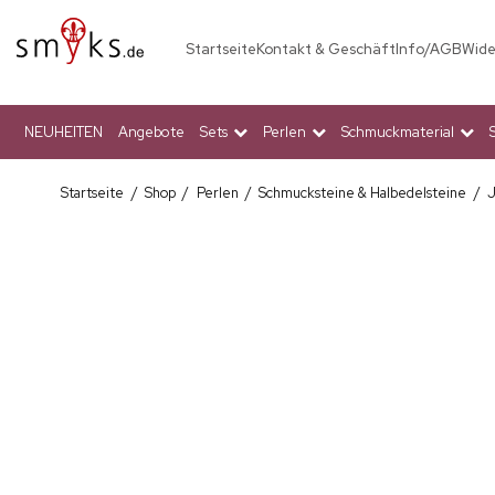
Startseite
Kontakt & Geschäft
Info/AGB
Wide
NEUHEITEN
Angebote
Sets
Perlen
Schmuckmaterial
Startseite
/
Shop
/
Perlen
/
Schmucksteine & Halbedelsteine
/
J