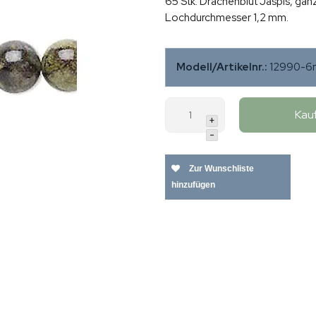
65 Stk. Drachenblut Jaspis, ga
Lochdurchmesser 1,2 mm.
Modell/Artikelnr.:
12990-6
Kau
+
-
Zur Wunschliste
hinzufügen