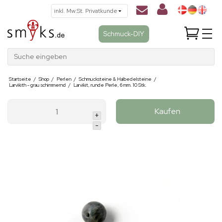
Schmuck-DIY
Suche eingeben
Startseite
/
Shop
/
Perlen
/
Schmucksteine & Halbedelsteine
/
Larvikith - grau schimmernd
/
Larvikit, runde Perle, 6 mm. 10 Stk.
Kaufen
+
-