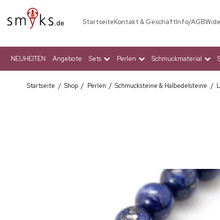
Startseite
Kontakt & Geschäft
Info/AGB
Wide
NEUHEITEN
Angebote
Sets
Perlen
Schmuckmaterial
Startseite
/
Shop
/
Perlen
/
Schmucksteine & Halbedelsteine
/
L