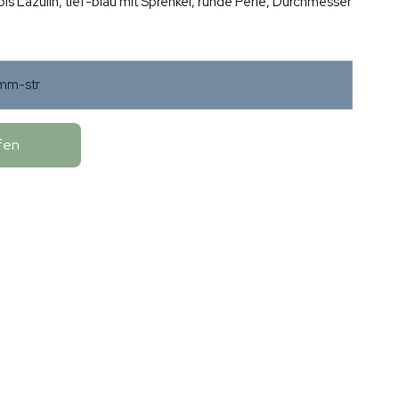
pis Lazulin, tief-blau mit Sprenkel, runde Perle, Durchmesser
mm-str
fen