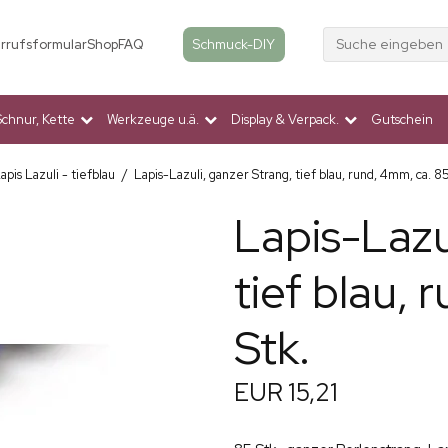
Suche eingeben
Schmuck-DIY
rrufsformular
Shop
FAQ
Schnur, Kette
Werkzeuge u.ä.
Display & Verpack.
Gutschein
apis Lazuli - tiefblau
/
Lapis-Lazuli, ganzer Strang, tief blau, rund, 4mm, ca. 85
Lapis-Lazu
tief blau,
Stk.
EUR 15,21