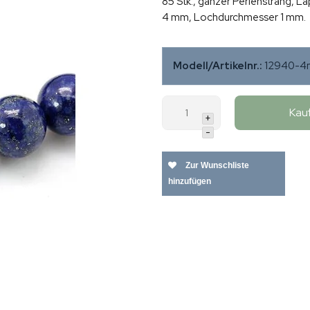
85 Stk., ganzer Perlenstrang, La
4 mm, Lochdurchmesser 1 mm.
Modell/Artikelnr.:
12940-4
Kau
+
-
Zur Wunschliste
hinzufügen