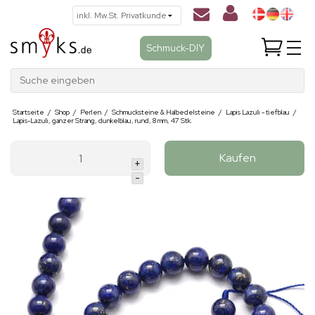
Schmuck-DIY
Suche eingeben
Startseite
/
Shop
/
Perlen
/
Schmucksteine & Halbedelsteine
/
Lapis Lazuli - tiefblau
/
Lapis-Lazuli, ganzer Strang, dunkelblau, rund, 8 mm, 47 Stk.
Kaufen
+
-