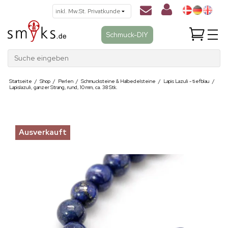
Schmuck-DIY
Suche eingeben
Startseite
/
Shop
/
Perlen
/
Schmucksteine & Halbedelsteine
/
Lapis Lazuli - tiefblau
/
Lapislazuli, ganzer Strang, rund, 10 mm, ca. 38 Stk.
Ausverkauft