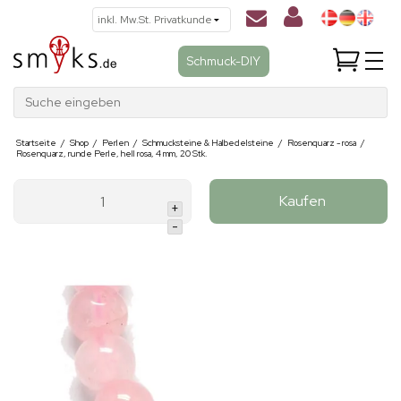
Schmuck-DIY
Suche eingeben
Startseite
/
Shop
/
Perlen
/
Schmucksteine & Halbedelsteine
/
Rosenquarz - rosa
/
Rosenquarz, runde Perle, hell rosa, 4 mm, 20 Stk.
Kaufen
+
-