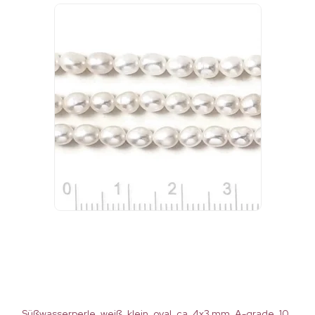
Süßwasserperle, weiß, klein, oval, ca. 4x3 mm, A-grade, 10