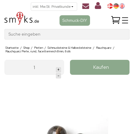
Schmuck-DIY
Suche eingeben
Startseite
/
Shop
/
Perlen
/
Schmucksteine & Halbedelsteine
/
Rauchquarz
/
Rauchquarz Perle, rund, facettenreich 8 mm, 6 stk
Kaufen
+
-