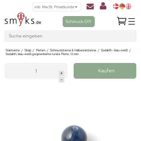
Schmuck-DIY
Suche eingeben
Startseite
/
Shop
/
Perlen
/
Schmucksteine & Halbedelsteine
/
Sodalith - blau-weiß
/
Sodalith, blau-weiß gesprenkelte runde Perle, 12 mm.
Kaufen
+
-