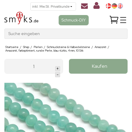
Schmuck-DIY
Suche eingeben
Startseite
/
Shop
/
Perlen
/
Schmucksteine & Halbedelsteine
/
Amazonit
/
Amazonit, farboptimiert, runde Perle, blau-türkis, 4 mm, 10 Stk
Kaufen
+
-