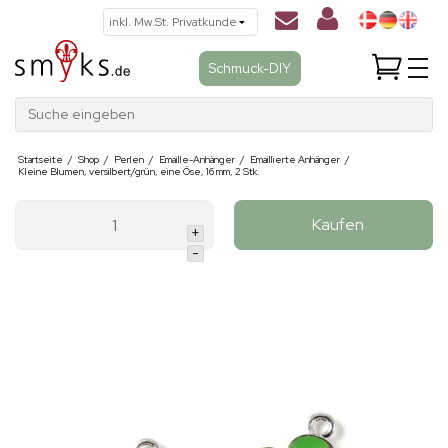
Schmuck-DIY
Suche eingeben
Startseite
/
Shop
/
Perlen
/
Emaille-Anhänger
/
Emaillierte Anhänger
/
Kleine Blumen, versilbert/grün, eine Öse, 16 mm, 2 Stk.
Kaufen
+
-