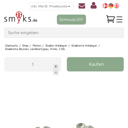
Schmuck-DIY
Suche eingeben
Startseite
/
Shop
/
Perlen
/
Emaille-Anhänger
/
Emaillierte Anhänger
/
Emaillierte Blumen, versilbert/grau, 14 mm, 2 Stk.
Kaufen
+
-