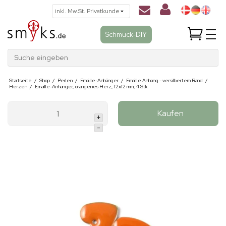
Schmuck-DIY
Suche eingeben
Startseite
/
Shop
/
Perlen
/
Emaille-Anhänger
/
Emaille Anhang - versilbertem Rand
/
Herzen
/
Emaille-Anhänger, orangenes Herz, 12x12 mm, 4 Stk.
Kaufen
+
-