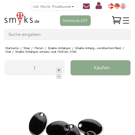
Schmuck-DIY
Suche eingeben
Startseite
/
Shop
/
Perlen
/
Emaille-Anhänger
/
Emaille Anhang - versilbertem Rand
/
Oval
/
Emaille-Anhänger, schwarz, oval, 14x9 mm, 4 Stk.
Kaufen
+
-