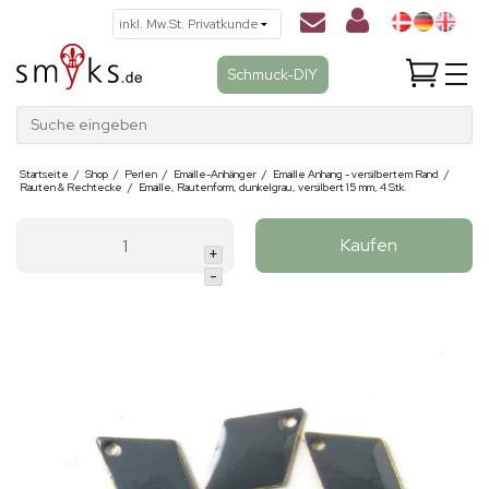
Schmuck-DIY
Suche eingeben
Startseite
/
Shop
/
Perlen
/
Emaille-Anhänger
/
Emaille Anhang - versilbertem Rand
/
Rauten & Rechtecke
/
Emaille, Rautenform, dunkelgrau, versilbert 15 mm, 4 Stk.
Kaufen
+
-