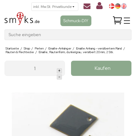
Schmuck-DIY
Suche eingeben
Startseite
/
Shop
/
Perlen
/
Emaille-Anhänger
/
Emaille Anhang - versilbertem Rand
/
Rauten & Rechtecke
/
Emaille, Rautenform, dunkelgrau, versilbert 20 mm, 2 Stk.
Kaufen
+
-