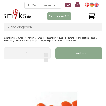
Schmuck-DIY
Suche eingeben
Startseite
/
Shop
/
Perlen
/
Emaille-Anhänger
/
Emaille Anhang - versilbertem Rand
/
Blumen
/
Emaille-Anhänger, groß, rot/orangene Blume, 27 mm, 2 Stk.
Kaufen
+
-