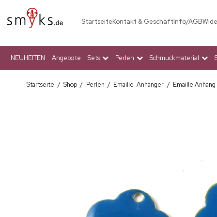
Startseite
Kontakt & Geschäft
Info/AGB
Wide
NEUHEITEN
Angebote
Sets
Perlen
Schmuckmaterial
Startseite
/
Shop
/
Perlen
/
Emaille-Anhänger
/
Emaille Anhang