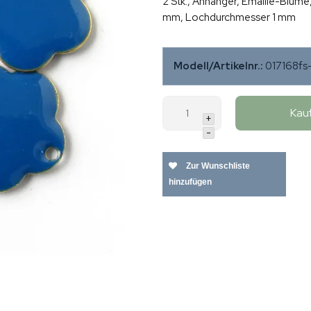
2 Stk., Anhänger, Emaille-Blume
mm, Lochdurchmesser 1 mm
Modell/Artikelnr.:
017168f
Kau
+
-
Zur Wunschliste
hinzufügen