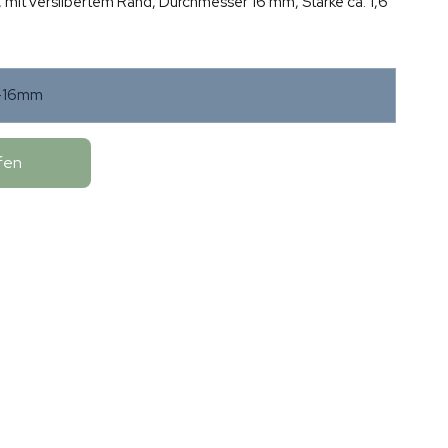
, mit versilbertem Rand, Durchmesser 16 mm, Stärke ca. 1,6
s-16mm
fen