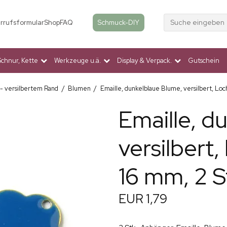
Suche eingeben
Schmuck-DIY
rrufsformular
Shop
FAQ
Schnur, Kette
Werkzeuge u.ä.
Display & Verpack.
Gutschein
 - versilbertem Rand
/
Blumen
/
Emaille, dunkelblaue Blume, versilbert, Loc
Emaille, d
versilbert
16 mm, 2 S
EUR 1,79