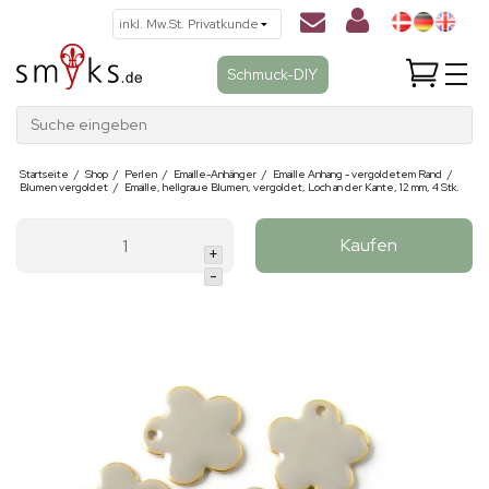
Schmuck-DIY
Suche eingeben
Startseite
/
Shop
/
Perlen
/
Emaille-Anhänger
/
Emaille Anhang - vergoldetem Rand
/
Blumen vergoldet
/
Emaille, hellgraue Blumen, vergoldet, Loch an der Kante, 12 mm, 4 Stk.
Kaufen
+
-