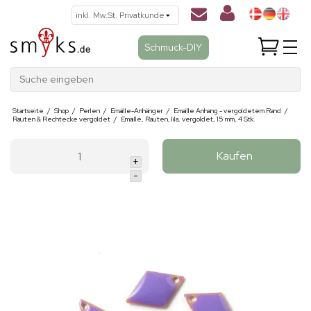
Schmuck-DIY
Suche eingeben
Startseite
/
Shop
/
Perlen
/
Emaille-Anhänger
/
Emaille Anhang - vergoldetem Rand
/
Rauten & Rechtecke vergoldet
/
Emaille, Rauten, lila, vergoldet, 15 mm, 4 Stk.
Kaufen
+
-