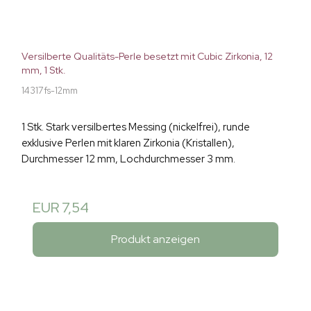
Versilberte Qualitäts-Perle besetzt mit Cubic Zirkonia, 12
mm, 1 Stk.
14317fs-12mm
1 Stk. Stark versilbertes Messing (nickelfrei), runde
exklusive Perlen mit klaren Zirkonia (Kristallen),
Durchmesser 12 mm, Lochdurchmesser 3 mm.
EUR 7,54
Produkt anzeigen