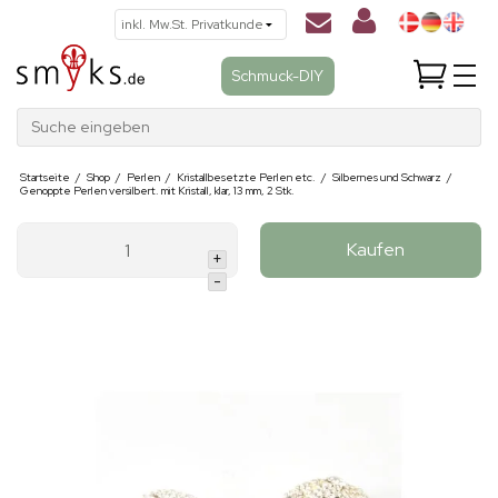
Schmuck-DIY
Suche eingeben
Startseite
/
Shop
/
Perlen
/
Kristallbesetzte Perlen etc.
/
Silbernes und Schwarz
/
Genoppte Perlen versilbert. mit Kristall, klar, 13 mm, 2 Stk.
Kaufen
+
-