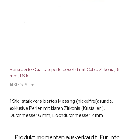
Versilberte Qualitätsperle besetzt mit Cubic Zirkonia, 6
mm, 1 Stk
14317fs-6mm
1 Stk., stark versilbertes Messing (nickelfrei); runde,
exklusive Perlen mit klaren Zirkonia (Kristallen),
Durchmesser 6 mm, Lochdurchmesser 2 mm.
Produkt momentan ausverkauft. Für Info