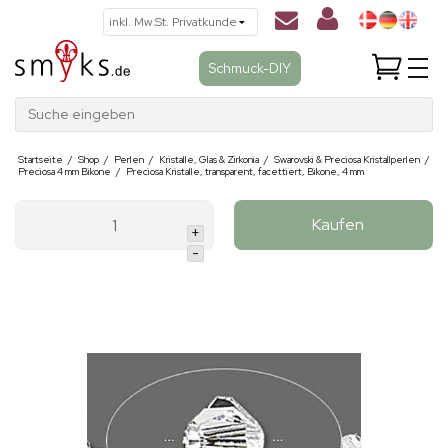
Schmuck-DIY
Suche eingeben
Startseite
/
Shop
/
Perlen
/
Kristalle, Glas & Zirkonia
/
Swarovski & Preciosa Kristallperlen
/
Preciosa 4 mm Bikone
/
Preciosa Kristalle, transparent, facettiert, Bikone, 4 mm
Kaufen
+
-