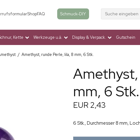
Suche eingeben
Schmuck-DIY
rrufsformular
Shop
FAQ
Schnur, Kette
Werkzeuge u.ä.
Display & Verpack.
Gutschein
Amethyst
/
Amethyst, runde Perle, lila, 8 mm, 6 Stk.
Amethyst, r
mm, 6 Stk.
EUR 2,43
6 Stk., Durchmesser 8 mm, Loch