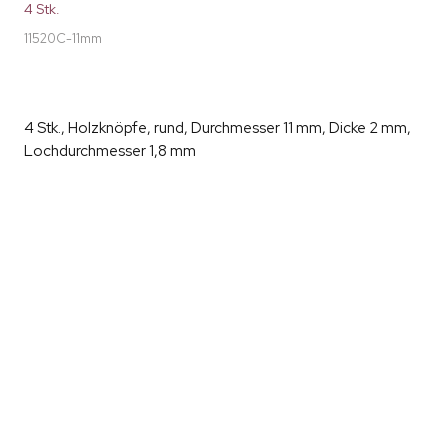
4 Stk.
11520C-11mm
4 Stk., Holzknöpfe, rund, Durchmesser 11 mm, Dicke 2 mm,
Lochdurchmesser 1,8 mm