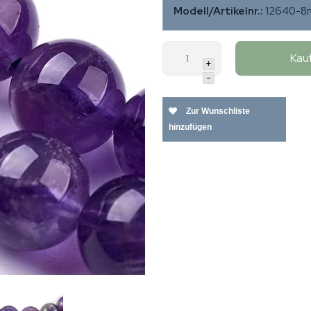
Modell/Artikelnr.:
12640-
Kau
+
-
Zur Wunschliste
hinzufügen