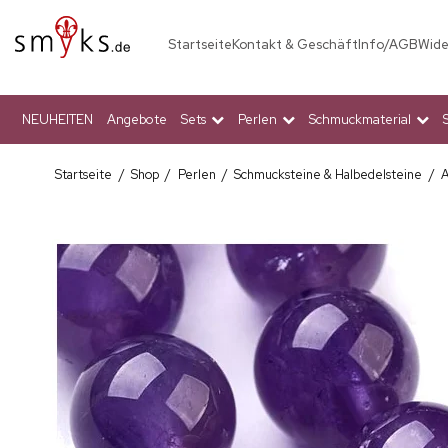
Startseite
Kontakt & Geschäft
Info/AGB
Wide
NEUHEITEN
Angebote
Sets
Perlen
Schmuckmaterial
Startseite
/
Shop
/
Perlen
/
Schmucksteine & Halbedelsteine
/