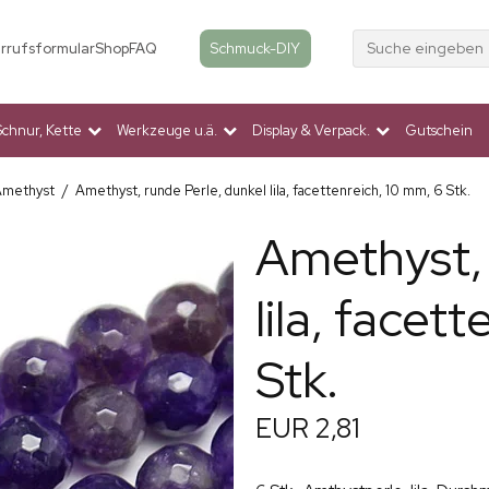
Suche eingeben
Schmuck-DIY
rrufsformular
Shop
FAQ
Schnur, Kette
Werkzeuge u.ä.
Display & Verpack.
Gutschein
Amethyst
/
Amethyst, runde Perle, dunkel lila, facettenreich, 10 mm, 6 Stk.
Amethyst, 
lila, facet
Stk.
EUR 2,81