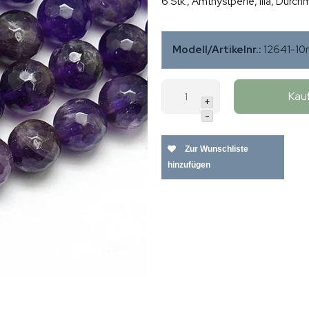
6 Stk., Amthystperle, lila, Du
Modell/Artikelnr.:
12641-1
Kau
+
-
Zur Wunschliste
hinzufügen