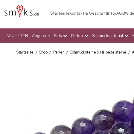
Startseite
Kontakt & Geschäft
Info/AGB
Wide
NEUHEITEN
Angebote
Sets
Perlen
Schmuckmaterial
Startseite
/
Shop
/
Perlen
/
Schmucksteine & Halbedelsteine
/