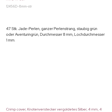
12456D-8mm-str
47 Stk. Jade-Perlen, ganzer Perlenstrang, staubig grün
oder Aventuringrün, Durchmesser 8 mm, Lochdurchmesser
1 mm.
Crimp cover, Knotenverstecker vergoldetes Silber, 4 mm, 4