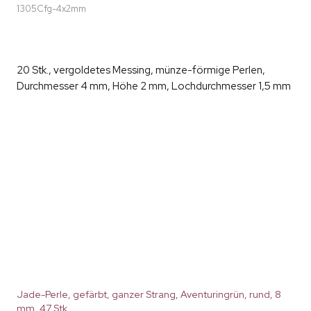
1305Cfg-4x2mm
20 Stk., vergoldetes Messing, münze-förmige Perlen,
Durchmesser 4 mm, Höhe 2 mm, Lochdurchmesser 1,5 mm
Jade-Perle, gefärbt, ganzer Strang, Aventuringrün, rund, 8
mm, 47 Stk