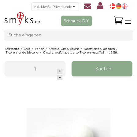
Schmuck-DIY
Suche eingeben
Startseite
/
Shop
/
Perlen
/
Kristalle, Glas & Zirkonia
/
Facettierte Glasperlen
/
Tropfen, runde & bicone
/
Kristalle, weiß, facettierte Tropfen, kurz, 11x8 mm, 2 Stk.
Kaufen
+
-