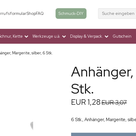
Suche eingeben
Schmuck-DIY
rrufsformular
Shop
FAQ
Schnur, Kette
Werkzeuge u.ä.
Display & Verpack.
Gutschein
änger, Margerite, silber, 6 Stk.
Anhänger, 
Stk.
EUR 1,28
EUR 3,07
6 Stk., Anhänger, Margerite, s