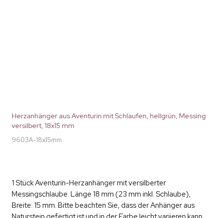
Herzanhänger aus Aventurin mit Schlaufen, hellgrün, Messing
versilbert, 18x15 mm
9603A-18x15mm
1 Stück Aventurin-Herzanhänger mit versilberter
Messingschlaube. Länge 18 mm (23 mm inkl. Schlaube),
Breite: 15 mm. Bitte beachten Sie, dass der Anhänger aus
Naturstein gefertigt ist und in der Farbe leicht variieren kann.