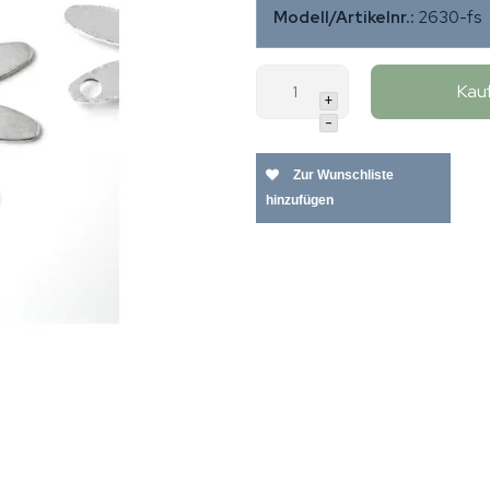
Modell/Artikelnr.:
2630-fs
Kau
+
-
Zur Wunschliste
hinzufügen