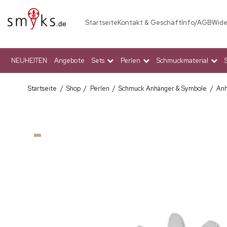
Startseite
Kontakt & Geschäft
Info/AGB
Wide
NEUHEITEN
Angebote
Sets
Perlen
Schmuckmaterial
Startseite
/
Shop
/
Perlen
/
Schmuck Anhänger & Symbole
/
Anh