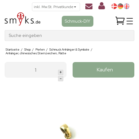
Schmuck-DIY
Suche eingeben
Startseite
/
Shop
/
Perlen
/
Schmuck Anhänger & Symbole
/
Anhänger, chinesisches Sternzeichen, Ratte
Kaufen
+
-