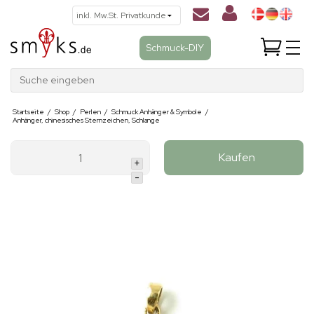
Schmuck-DIY
Suche eingeben
Startseite
/
Shop
/
Perlen
/
Schmuck Anhänger & Symbole
/
Anhänger, chinesisches Sternzeichen, Schlange
Kaufen
+
-