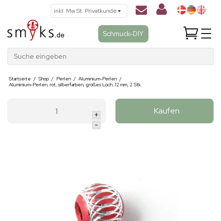
Schmuck-DIY
Suche eingeben
Startseite
/
Shop
/
Perlen
/
Aluminium-Perlen
/
Aluminium-Perlen, rot, silberfarben, großes Loch, 12 mm, 2 Stk.
Kaufen
+
-