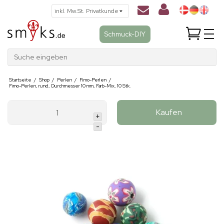
Schmuck-DIY
Suche eingeben
Startseite
/
Shop
/
Perlen
/
Fimo-Perlen
/
Fimo-Perlen, rund, Durchmesser 10 mm, Farb-Mix, 10 Stk.
Kaufen
+
-